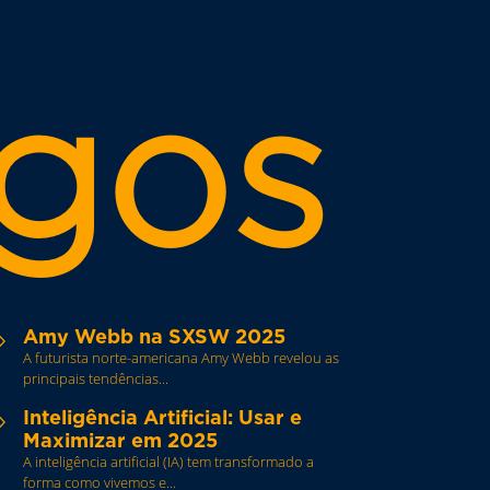
gos
Amy Webb na SXSW 2025
5
A futurista norte-americana Amy Webb revelou as
principais tendências...
Inteligência Artificial: Usar e
5
Maximizar em 2025
A inteligência artificial (IA) tem transformado a
forma como vivemos e...