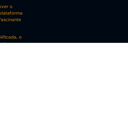
over o
plataforma
fascinante
ificada, o
tente em
o direito para abrir a imagem em uma nova guia (aba).