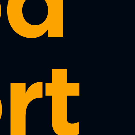
od
rt