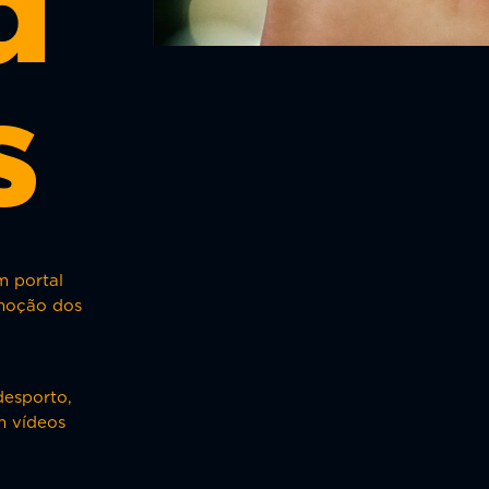
d
s
 portal
omoção dos
desporto,
m vídeos