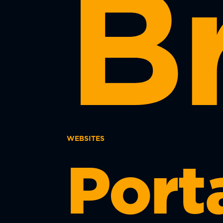
Br
WEBSITES
Port