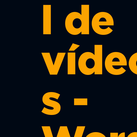
l de
víde
s -