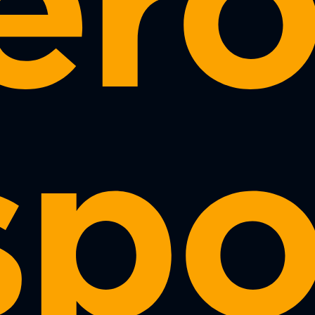
er
spo