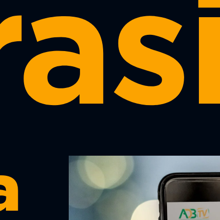
asi
a