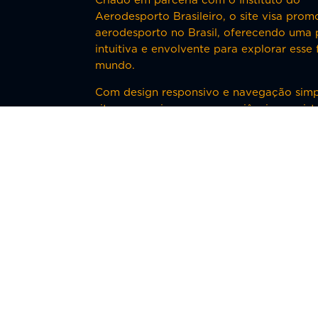
Criado em parceria com o Instituto do
Aerodesporto Brasileiro, o site visa prom
aerodesporto no Brasil, oferecendo uma 
intuitiva e envolvente para explorar esse 
mundo.
Com design responsivo e navegação simpl
site proporciona uma experiência consis
todos os dispositivos.
Visitar Projeto
Clique nas imagens para ampliar ou com o botã